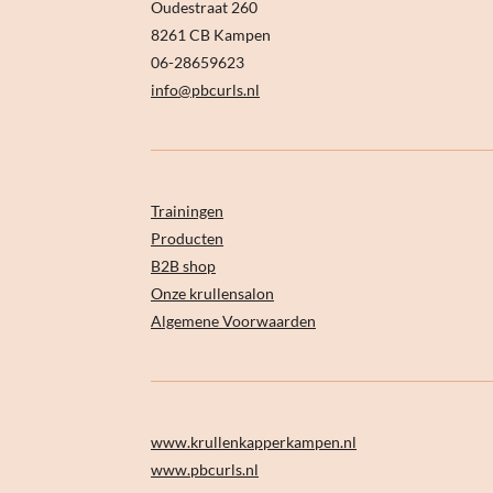
Oudestraat 260
8261 CB Kampen
06-28659623
info@pbcurls.nl
Trainingen
Producten
B2B shop
Onze krullensalon
Algemene Voorwaarden
www.krullenkapperkampen.nl
www.pbcurls.nl