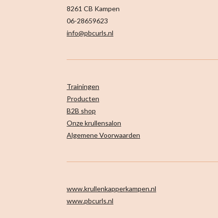
8261 CB Kampen
06-28659623
info@pbcurls.nl
Trainingen
Producten
B2B shop
Onze krullensalon
Algemene Voorwaarden
www.krullenkapperkampen.nl
www.pbcurls.nl