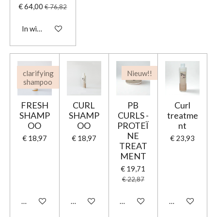
€ 64,00
€ 76,82
In winkelwagen
clarifying
Nieuw!!
shampoo
FRESH
CURL
PB
Curl
SHAMP
SHAMP
CURLS -
treatme
OO
OO
PROTEÏ
nt
NE
€ 18,97
€ 18,97
€ 23,93
TREAT
MENT
€ 19,71
€ 22,87
In winkelwagen
In winkelwagen
In winkelwagen
In winkelwage