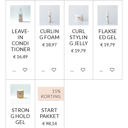
LEAVE-
CURLIN
CURL
FLAXSE
IN
G FOAM
STYLIN
ED GEL
CONDI
G JELLY
€ 18,97
€ 19,79
TIONER
€ 19,79
€ 16,49
In winkelwagen
In winkelwagen
In winkelwagen
In winkelwage
15%
KORTING
STRON
START
G HOLD
PAKKET
GEL
€ 98,14