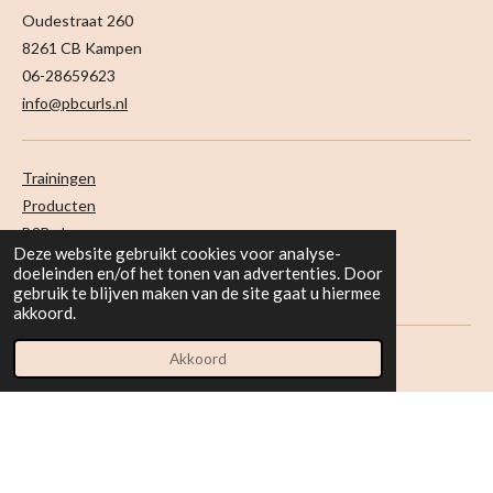
Oudestraat 260
8261 CB Kampen
06-28659623
info@pbcurls.nl
Trainingen
Producten
B2B shop
Deze website gebruikt cookies voor analyse-
Onze krullensalon
doeleinden en/of het tonen van advertenties. Door
Algemene Voorwaarden
gebruik te blijven maken van de site gaat u hiermee
akkoord.
Akkoord
www.krullenkapperkampen.nl
www.pbcurls.nl